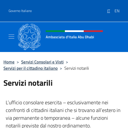
Salta al contenuto
IT
EN
Governo Italiano
Intestazione sito, social e menù
Ambasciata d'Italia Abu Dhabi
Sito ufficiale Ambasciata d'Italia a Abu Dhab
Home
>
Servizi Consolari e Visti
>
Servizi per il cittadino italiano
>
Servizi notarili
Servizi notarili
L’ufficio consolare esercita – esclusivamente nei
confronti di cittadini italiani che si trovano all’estero in
via permanente o temporanea – alcune funzioni
notarili previste dal nostro ordinamento.