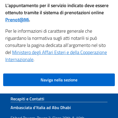
L’appuntamento per il servizio indicato deve essere
ottenuto tramite il sistema di prenotazioni online
Prenot@Mi
.
Per le informazioni di carattere generale che
riguardano la normativa sugli atti notarili si può
consultare la pagina dedicata all’argomento nel sito
del
Ministero degli Affari Esteri e della Cooperazione
Internazionale
.
Naviga nella sezione
Sezione footer
Recapiti e Contatti
Ambasciata d’Italia ad Abu Dhabi