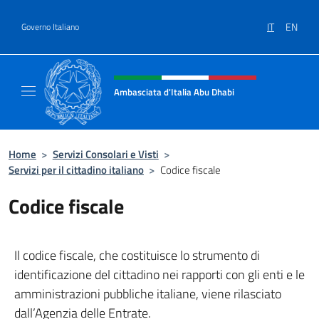
Salta al contenuto
IT
EN
Governo Italiano
Intestazione sito, social e menù
Ambasciata d'Italia Abu Dhabi
Sito ufficiale Ambasciata d'Italia a Abu Dhab
Home
>
Servizi Consolari e Visti
>
Servizi per il cittadino italiano
>
Codice fiscale
Codice fiscale
Il codice fiscale, che costituisce lo strumento di
identificazione del cittadino nei rapporti con gli enti e le
amministrazioni pubbliche italiane, viene rilasciato
dall’Agenzia delle Entrate.