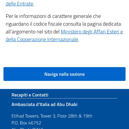
delle Entrate
.
Per le informazioni di carattere generale che
riguardano il codice fiscale consulta la pagina dedicata
all’argomento nel sito del
Ministero degli Affari Esteri e
della Cooperazione Internazionale
.
Naviga nella sezione
Sezione footer
Recapiti e Contatti
Ambasciata d’Italia ad Abu Dhabi
Etihad Towers, Tower 3, Floor 28th & 19th
P.O. Box 46752