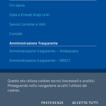
Chi siamo
Italia e Emirati Arabi Uniti
Servizi Consolari e Visti
Contatti
Amministrazione Trasparente
Amministrazione trasparente – Ambasciata
Amministrazione trasparente – MAECI
Link Utili
Note legali
Privacy e cookie policy
Dichiarazione di accessibilità
Questo sito utilizza cookies tecnici (necessari) e analitici.
Proseguendo nella navigazione accetti l'utilizzo dei
cookies.
2026 Copyright Ministero degli Affari Esteri e della Cooperazione
Internazionale
COOKIES
I CO
PREFERENZE
ACCETTO TUTTI