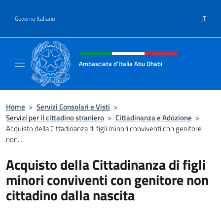
Salta al contenuto
IT
Governo Italiano
Intestazione sito, social e menù
Ambasciata d'Italia Abu Dhabi
Sito ufficiale Ambasciata d'Italia a Abu Dhab
Home
>
Servizi Consolari e Visti
>
Servizi per il cittadino straniero
>
Cittadinanza e Adozione
>
Acquisto della Cittadinanza di figli minori conviventi con genitore
non...
Acquisto della Cittadinanza di figli
minori conviventi con genitore non
cittadino dalla nascita