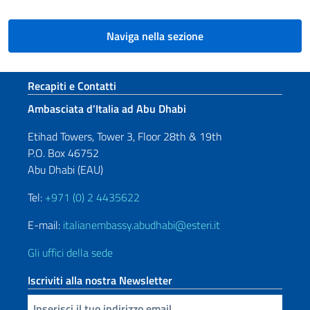
Naviga nella sezione
Sezione footer
Recapiti e Contatti
Ambasciata d’Italia ad Abu Dhabi
Etihad Towers, Tower 3, Floor 28th & 19th
P.O. Box 46752
Abu Dhabi (EAU)
Tel:
+971 (0) 2 4435622
E-mail:
italianembassy.abudhabi@esteri.it
Gli uffici della sede
Iscriviti alla nostra Newsletter
Inserisci la tua email