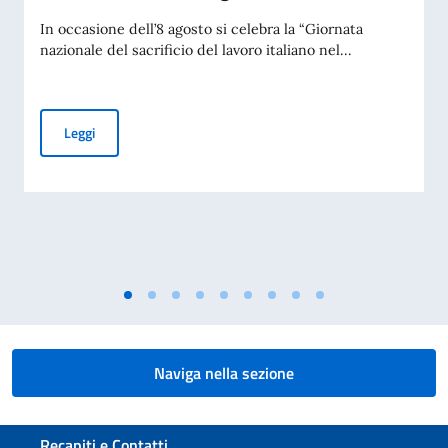
In occasione dell’8 agosto si celebra la “Giornata
nazionale del sacrificio del lavoro italiano nel...
Giornata nazionale del sacrificio del lavoro italiano nel mon
Leggi
Naviga nella sezione
Sezione footer
Recapiti e Contatti