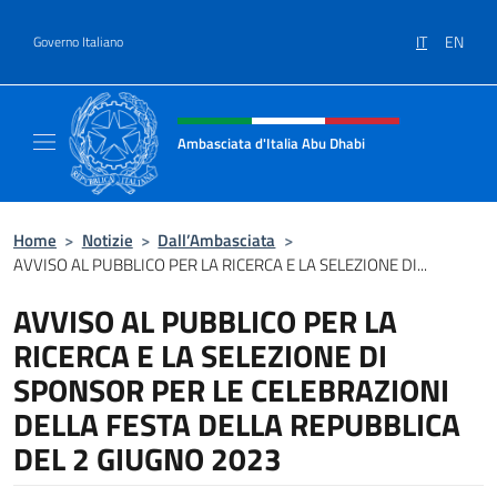
Salta al contenuto
IT
EN
Governo Italiano
Intestazione sito, social e menù
Ambasciata d'Italia Abu Dhabi
Sito ufficiale Ambasciata d'Italia a Abu Dhab
Home
>
Notizie
>
Dall’Ambasciata
>
AVVISO AL PUBBLICO PER LA RICERCA E LA SELEZIONE DI...
AVVISO AL PUBBLICO PER LA
RICERCA E LA SELEZIONE DI
SPONSOR PER LE CELEBRAZIONI
DELLA FESTA DELLA REPUBBLICA
DEL 2 GIUGNO 2023