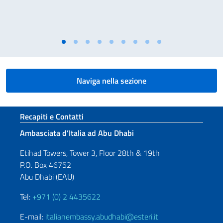
Naviga nella sezione
Sezione footer
Recapiti e Contatti
Ambasciata d’Italia ad Abu Dhabi
Etihad Towers, Tower 3, Floor 28th & 19th
P.O. Box 46752
Abu Dhabi (EAU)
Tel:
+971 (0) 2 4435622
E-mail:
italianembassy.abudhabi@esteri.it