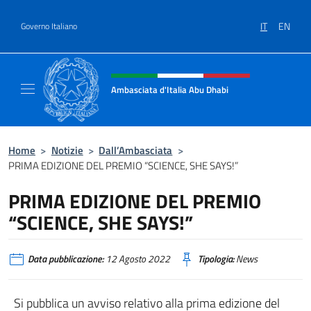
Salta al contenuto
IT
EN
Governo Italiano
Intestazione sito, social e menù
Ambasciata d'Italia Abu Dhabi
Sito ufficiale Ambasciata d'Italia a Abu Dhab
Home
>
Notizie
>
Dall’Ambasciata
>
PRIMA EDIZIONE DEL PREMIO “SCIENCE, SHE SAYS!”
PRIMA EDIZIONE DEL PREMIO
“SCIENCE, SHE SAYS!”
Data pubblicazione:
12 Agosto 2022
Tipologia:
News
Si pubblica un avviso relativo alla prima edizione del