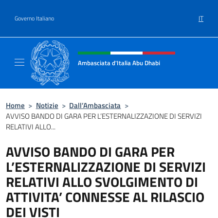
Salta al contenuto
IT
Governo Italiano
Intestazione sito, social e menù
Ambasciata d'Italia Abu Dhabi
Sito ufficiale Ambasciata d'Italia a Abu Dhab
Home
>
Notizie
>
Dall’Ambasciata
>
AVVISO BANDO DI GARA PER L’ESTERNALIZZAZIONE DI SERVIZI
RELATIVI ALLO...
AVVISO BANDO DI GARA PER
L’ESTERNALIZZAZIONE DI SERVIZI
RELATIVI ALLO SVOLGIMENTO DI
ATTIVITA’ CONNESSE AL RILASCIO
DEI VISTI