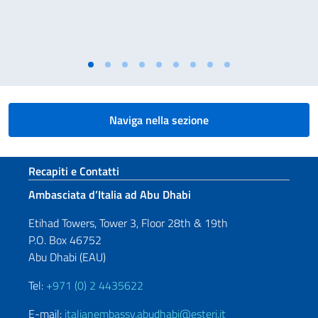
Naviga nella sezione
Sezione footer
Recapiti e Contatti
Ambasciata d’Italia ad Abu Dhabi
Etihad Towers, Tower 3, Floor 28th & 19th
P.O. Box 46752
Abu Dhabi (EAU)
Tel:
+971 (0) 2 4435622
E-mail:
italianembassy.abudhabi@esteri.it