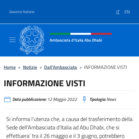
Salta al contenuto
IT
EN
Governo Italiano
Intestazione sito, social e menù
Ambasciata d'Italia Abu Dhabi
Sito ufficiale Ambasciata d'Italia a Abu Dhab
Home
>
Notizie
>
Dall’Ambasciata
>
INFORMAZIONE VISTI
INFORMAZIONE VISTI
Data pubblicazione:
12 Maggio 2022
Tipologia:
News
Si informa l’utenza che, a causa del trasferimento della
Sede dell’Ambasciata d’Italia ad Abu Dhabi, che si
effettuera’ tra il 26 maggio e il 3 giugno, potrebbero