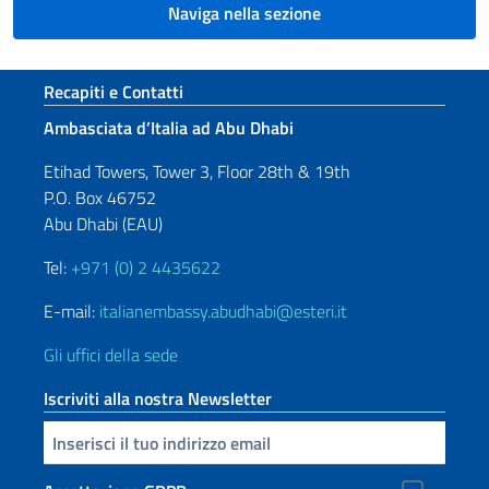
Naviga nella sezione
Sezione footer
Recapiti e Contatti
Ambasciata d’Italia ad Abu Dhabi
Etihad Towers, Tower 3, Floor 28th & 19th
P.O. Box 46752
Abu Dhabi (EAU)
Tel:
+971 (0) 2 4435622
E-mail:
italianembassy.abudhabi@esteri.it
Gli uffici della sede
Iscriviti alla nostra Newsletter
Inserisci la tua email