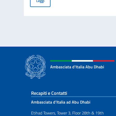
Giornata nazionale del sacrificio del lavoro ita
Leggi
Ambasciata d'Italia Abu Dhabi
Sezione footer
Recapiti e Contatti
Ambasciata d’Italia ad Abu Dhabi
Etihad Towers, Tower 3, Floor 28th & 19th