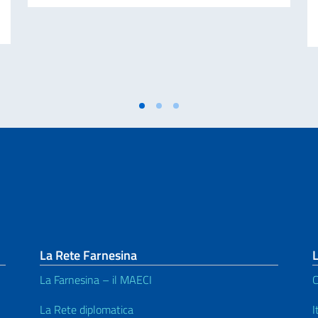
liano nel mondo (8 agosto)
La Rete Farnesina
L
La Farnesina – il MAECI
C
La Rete diplomatica
I