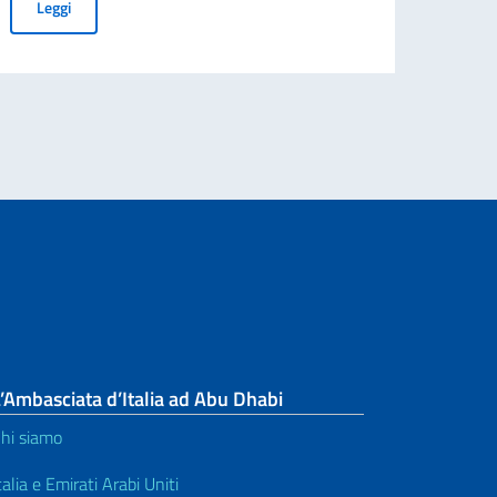
Cessazione della validità della carta d’identità cartacea per l’esp
Leggi
’Ambasciata d’Italia ad Abu Dhabi
hi siamo
talia e Emirati Arabi Uniti