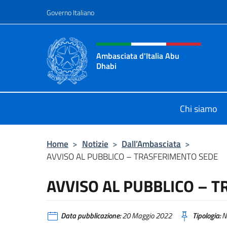
Salta al contenuto
Governo Italiano
Intestazione sito, social 
Ambasciata d'Italia Abu
Dhabi
Sito ufficiale Ambasciata d'Italia 
Chi siamo
Home
>
Notizie
>
Dall’Ambasciata
>
AVVISO AL PUBBLICO – TRASFERIMENTO SEDE
AVVISO AL PUBBLICO – 
Data pubblicazione:
20 Maggio 2022
Tipologia:
N