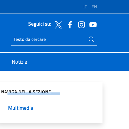
IT
EN
Seguici su:
Cerca nel sito
Ricerca sito live
Notizie
vidi sui Social Network
NAVIGA NELLA SEZIONE
Multimedia