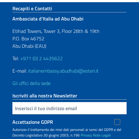
Sezione footer
Recapiti e Contatti
Ambasciata d’Italia ad Abu Dhabi
Etihad Towers, Tower 3, Floor 28th & 19th
P.O. Box 46752
Abu Dhabi (EAU)
Tel:
+971 (0) 2 4435622
E-mail:
italianembassy.abudhabi@esteri.it
Gli uffici della sede
Iscriviti alla nostra Newsletter
Inserisci la tua email
Accettazione GDPR
Autorizzo il trattamento dei miei dati personali ai sensi del GDPR e del
Decreto Legislativo 30 giugno 2003, n.196
Privacy
Note Legali