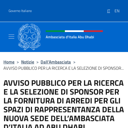
Salta al contenuto
IT
EN
Governo Italiano
Intestazione sito, social e menù
Ambasciata d'Italia Abu Dhabi
Sito ufficiale Ambasciata d'Italia a Abu Dhab
Home
>
Notizie
>
Dall’Ambasciata
>
AVVISO PUBBLICO PER LA RICERCA E LA SELEZIONE DI SPONSOR...
AVVISO PUBBLICO PER LA RICERCA
E LA SELEZIONE DI SPONSOR PER
LA FORNITURA DI ARREDI PER GLI
SPAZI DI RAPPRESENTANZA DELLA
NUOVA SEDE DELL’AMBASCIATA
D’ITALIA AD ABU DHABI