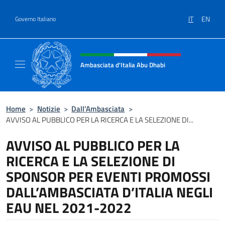
Salta al contenuto
IT
EN
Governo Italiano
Intestazione sito, social e menù
Ambasciata d'Italia Abu Dhabi
Sito ufficiale Ambasciata d'Italia a Abu Dhab
Home
>
Notizie
>
Dall’Ambasciata
>
AVVISO AL PUBBLICO PER LA RICERCA E LA SELEZIONE DI...
AVVISO AL PUBBLICO PER LA
RICERCA E LA SELEZIONE DI
SPONSOR PER EVENTI PROMOSSI
DALL’AMBASCIATA D’ITALIA NEGLI
EAU NEL 2021-2022