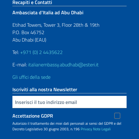
Sezione footer
Recapiti e Contatti
Ambasciata d’Italia ad Abu Dhabi
Etihad Towers, Tower 3, Floor 28th & 19th
P.O. Box 46752
Abu Dhabi (EAU)
Tel:
+971 (0) 2 4435622
E-mail:
italianembassy.abudhabi@esteri.it
Gli uffici della sede
Iscriviti alla nostra Newsletter
Inserisci la tua email
Accettazione GDPR
Autorizzo il trattamento dei miei dati personali ai sensi del GDPR e del
Decreto Legislativo 30 giugno 2003, n.196
Privacy
Note Legali