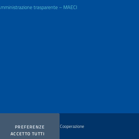
mministrazione trasparente – MAECI
istero degli Affari Esteri e della Cooperazione
COOKIES
PREFERENZE
I COOKIES
ACCETTO TUTTI