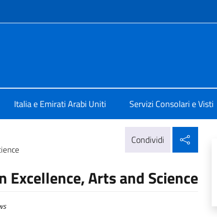
e menù
a Abu Dhabi
Italia e Emirati Arabi Uniti
Servizi Consolari e Visti
Condi
Condividi
cience
n Excellence, Arts and Science
ws