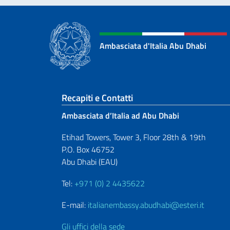
Ambasciata d'Italia Abu Dhabi
Sezione footer
Recapiti e Contatti
Ambasciata d’Italia ad Abu Dhabi
Etihad Towers, Tower 3, Floor 28th & 19th
P.O. Box 46752
Abu Dhabi (EAU)
Tel:
+971 (0) 2 4435622
E-mail:
italianembassy.abudhabi@esteri.it
Gli uffici della sede