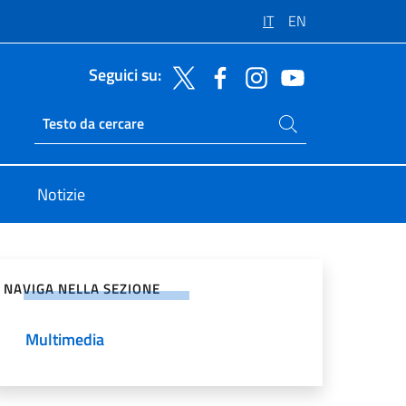
IT
EN
Seguici su:
Cerca nel sito
Ricerca sito live
Notizie
vidi sui Social Network
NAVIGA NELLA SEZIONE
Multimedia