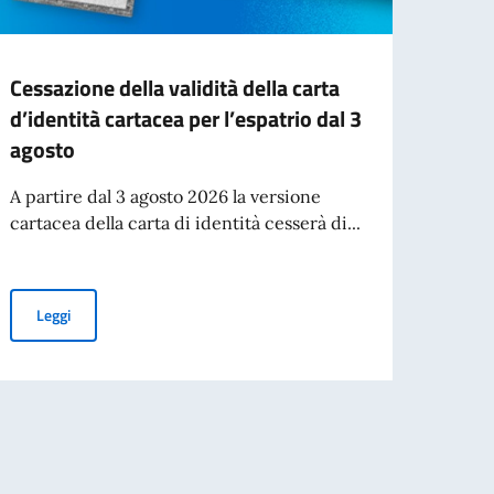
Cessazione della validità della carta
Stude
d’identità cartacea per l’espatrio dal 3
Appoi
agosto
and c
Preno
A partire dal 3 agosto 2026 la versione
cartacea della carta di identità cesserà di...
Leg
Cessazione della validità della carta d’identità cartacea per l’esp
Leggi