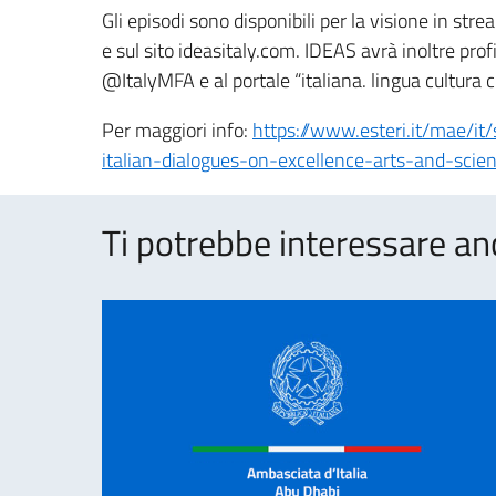
Gli episodi sono disponibili per la visione in str
e sul sito ideasitaly.com. IDEAS avrà inoltre prof
@ItalyMFA e al portale “italiana. lingua cultura 
Per maggiori info:
https://www.esteri.it/mae/it
italian-dialogues-on-excellence-arts-and-scie
Ti potrebbe interessare an