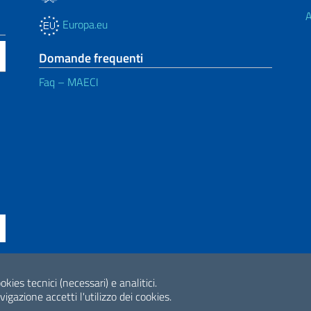
A
Europa.eu
Domande frequenti
Faq – MAECI
ne di accessibilità
okies tecnici (necessari) e analitici.
2026 Copyright Min
gazione accetti l'utilizzo dei cookies.
Internazionale