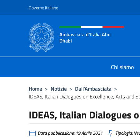
Salta al contenuto
Governo Italiano
Intestazione sito, social 
Ambasciata d'Italia Abu
Dhabi
Sito ufficiale Ambasciata d'Italia 
Chi siamo
Home
>
Notizie
>
Dall’Ambasciata
>
IDEAS, Italian Dialogues on Excellence, Arts and S
IDEAS, Italian Dialogues o
Data pubblicazione:
19 Aprile 2021
Tipologia:
Ne