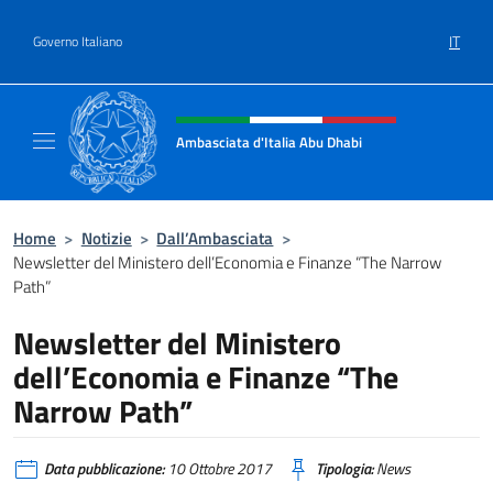
Salta al contenuto
IT
Governo Italiano
Intestazione sito, social e menù
Ambasciata d'Italia Abu Dhabi
Sito ufficiale Ambasciata d'Italia a Abu Dhab
Home
>
Notizie
>
Dall’Ambasciata
>
Newsletter del Ministero dell’Economia e Finanze “The Narrow
Path”
Newsletter del Ministero
dell’Economia e Finanze “The
Narrow Path”
Data pubblicazione:
10 Ottobre 2017
Tipologia:
News