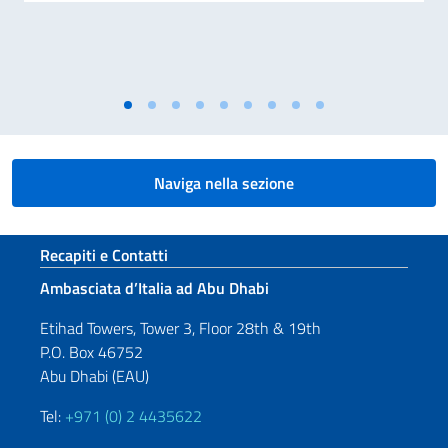
Naviga nella sezione
Sezione footer
Recapiti e Contatti
Ambasciata d’Italia ad Abu Dhabi
Etihad Towers, Tower 3, Floor 28th & 19th
P.O. Box 46752
Abu Dhabi (EAU)
Tel:
+971 (0) 2 4435622