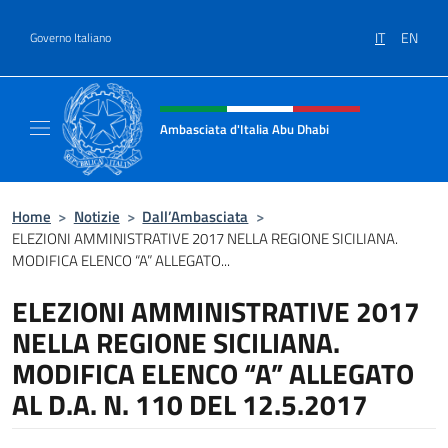
Salta al contenuto
IT
EN
Governo Italiano
Intestazione sito, social e menù
Ambasciata d'Italia Abu Dhabi
Sito ufficiale Ambasciata d'Italia a Abu Dhab
Home
>
Notizie
>
Dall’Ambasciata
>
ELEZIONI AMMINISTRATIVE 2017 NELLA REGIONE SICILIANA.
MODIFICA ELENCO “A” ALLEGATO...
ELEZIONI AMMINISTRATIVE 2017
NELLA REGIONE SICILIANA.
MODIFICA ELENCO “A” ALLEGATO
AL D.A. N. 110 DEL 12.5.2017