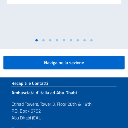
Naviga nella sezione
Sezione footer
Recapiti e Contatti
Ambasciata d’Italia ad Abu Dhabi
Etihad Towers, Tower 3, Floor 28th & 19th
P.O. Box 46752
Abu Dhabi (EAU)