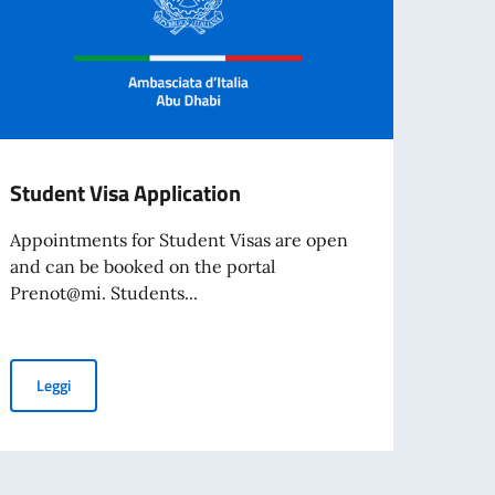
Student Visa Application
BORS
D'AR
Appointments for Student Visas are open
SPET
and can be booked on the portal
Prenot@mi. Students...
L’Acca
Spetta
collab
Student Visa Application
Leggi
per l’espatrio dal 3 agosto
Leg