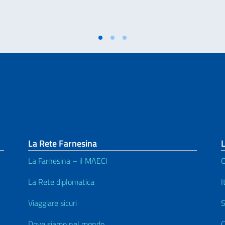
La Rete Farnesina
L
La Farnesina – il MAECI
C
La Rete diplomatica
I
Viaggiare sicuri
S
Dove siamo nel mondo
C