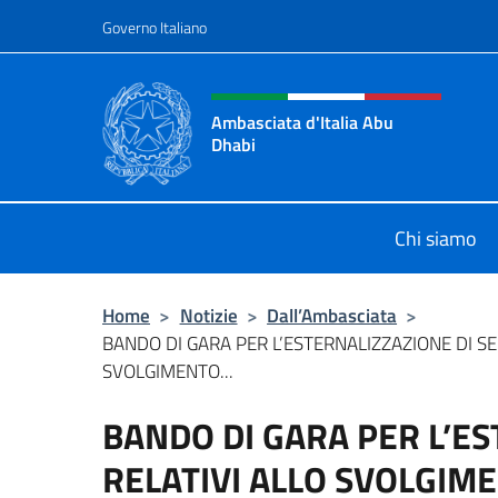
Salta al contenuto
Governo Italiano
Intestazione sito, social 
Ambasciata d'Italia Abu
Dhabi
Sito ufficiale Ambasciata d'Italia 
Chi siamo
Home
>
Notizie
>
Dall’Ambasciata
>
BANDO DI GARA PER L’ESTERNALIZZAZIONE DI SER
SVOLGIMENTO...
BANDO DI GARA PER L’ES
RELATIVI ALLO SVOLGIME