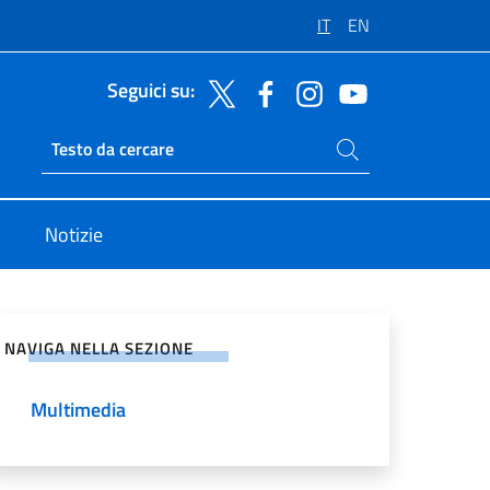
IT
EN
Seguici su:
Cerca nel sito
Ricerca sito live
Notizie
vidi sui Social Network
NAVIGA NELLA SEZIONE
Multimedia